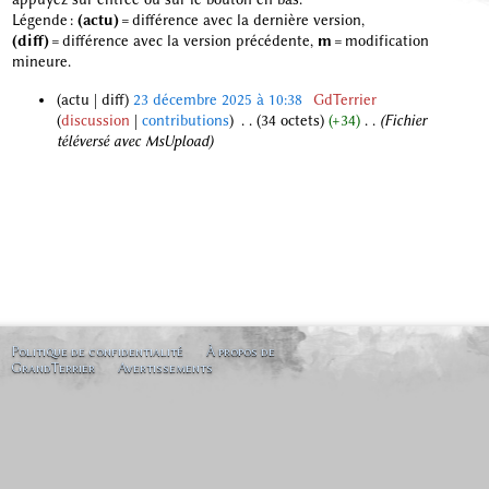
Légende :
(actu)
= différence avec la dernière version,
(diff)
= différence avec la version précédente,
m
= modification
mineure.
actu
diff
23 décembre 2025 à 10:38
‎
GdTerrier
discussion
contributions
‎
34 octets
+34
‎
Fichier
2
téléversé avec MsUpload
3
d
é
c
e
m
b
r
e
2
Politique de confidentialité
À propos de
GrandTerrier
Avertissements
0
2
5