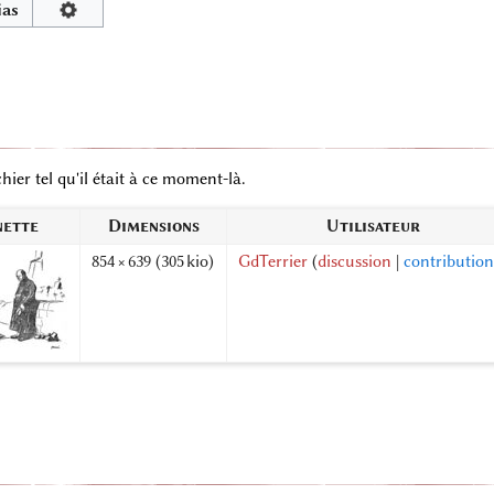
ias
hier tel qu'il était à ce moment-là.
nette
Dimensions
Utilisateur
854 × 639
(305 kio)
GdTerrier
(
discussion
|
contribution