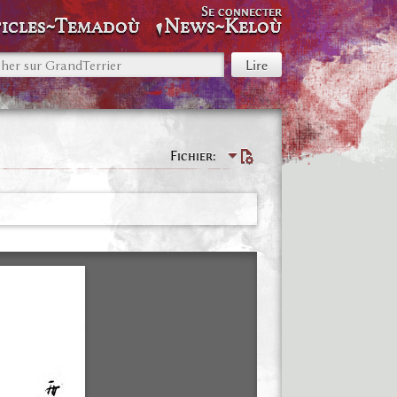
Se connecter
icles~Temadoù
News~Keloù
Fichier