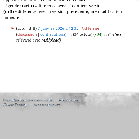
Légende :
(actu)
= différence avec la dernière version,
(diff)
= différence avec la version précédente,
m
= modification
mineure.
actu
diff
7 janvier 2026 à 12:32
‎
GdTerrier
discussion
contributions
‎
34 octets
+34
‎
Fichier
7
téléversé avec MsUpload
j
a
n
v
i
e
r
2
0
2
Politique de confidentialité
À propos de
GrandTerrier
Avertissements
6