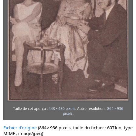
Taille de cet aperçu :
443 × 480 pixels
.
Autre résolution :
864 × 936
pixels
.
Fichier d’origine
‎
(864 × 936 pixels, taille du fichier : 607 kio, type
MIME :
image/jpeg
)