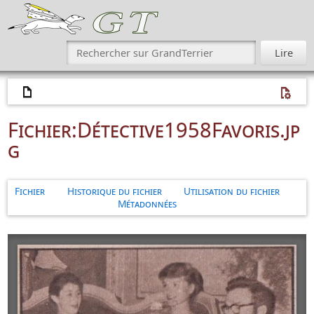
Fichier
:
Détective1958Favoris.jp
g
Fichier
Historique du fichier
Utilisation du fichier
Métadonnées