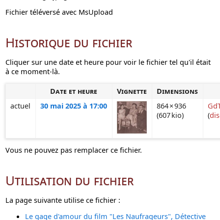
Fichier téléversé avec MsUpload
Historique du fichier
Cliquer sur une date et heure pour voir le fichier tel qu'il était
à ce moment-là.
Date et heure
Vignette
Dimensions
actuel
30 mai 2025 à 17:00
864 × 936
GdT
(607 kio)
(
di
Vous ne pouvez pas remplacer ce fichier.
Utilisation du fichier
La page suivante utilise ce fichier :
Le gage d'amour du film "Les Naufrageurs", Détective