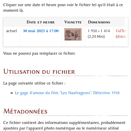
Cliquer sur une date et heure pour voir le fichier tel qu'il était à ce
moment-là.
Date et heure
Vignette
Dimensions
U
actuel
30 mai 2025 à 17:00
1 950 × 1 414
GdTerrie
(2,24 Mio)
(
discuss
Vous ne pouvez pas remplacer ce fichier.
Utilisation du fichier
La page suivante utilise ce fichier :
Le gage d'amour du film "Les Naufrageurs", Détective 1958
Métadonnées
Ce fichier contient des informations supplémentaires, probablement
ajoutées par l'appareil photo numérique ou le numériseur utilisé