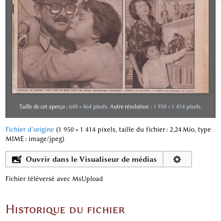
Taille de cet aperçu :
640 × 464 pixels
.
Autre résolution :
1 950 × 1 414 pixels
.
Fichier d’origine
‎
(1 950 × 1 414 pixels, taille du fichier : 2,24 Mio, type
MIME :
image/jpeg
)
Ouvrir dans le Visualiseur de médias
Fichier téléversé avec MsUpload
Historique du fichier