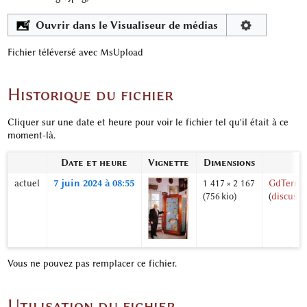
Ouvrir dans le Visualiseur de médias
Fichier téléversé avec MsUpload
Historique du fichier
Cliquer sur une date et heure pour voir le fichier tel qu'il était à ce
moment-là.
Date et heure
Vignette
Dimensions
U
actuel
7 juin 2024 à 08:55
1 417 × 2 167
GdTerrie
(756 kio)
(
discussi
Vous ne pouvez pas remplacer ce fichier.
Utilisation du fichier