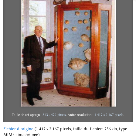
Taille de cet aperçu :
313 × 479 pixels
.
Autre résolution :
1 417 × 2 167 pixels
.
Fichier d’origine
‎
(1 417 × 2 167 pixels, taille du fichier : 756 kio, type
MIME :
image/jpeg
)