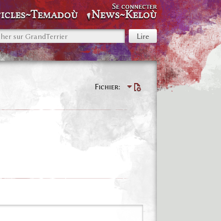
Se connecter
icles~Temadoù
News~Keloù
Fichier