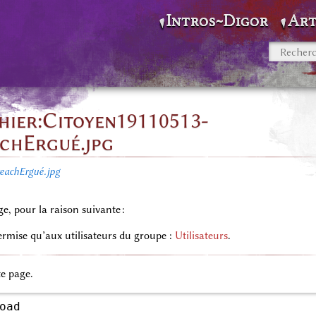
Intros~Digor
Art
chier:Citoyen19110513-
chErgué.jpg
eachErgué.jpg
ge, pour la raison suivante :
permise qu’aux utilisateurs du groupe :
Utilisateurs
.
te page.