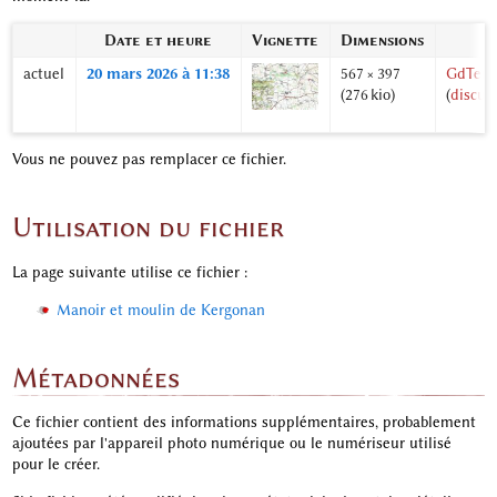
Date et heure
Vignette
Dimensions
actuel
20 mars 2026 à 11:38
567 × 397
GdTerri
(276 kio)
(
discus
Vous ne pouvez pas remplacer ce fichier.
Utilisation du fichier
La page suivante utilise ce fichier :
Manoir et moulin de Kergonan
Métadonnées
Ce fichier contient des informations supplémentaires, probablement
ajoutées par l'appareil photo numérique ou le numériseur utilisé
pour le créer.