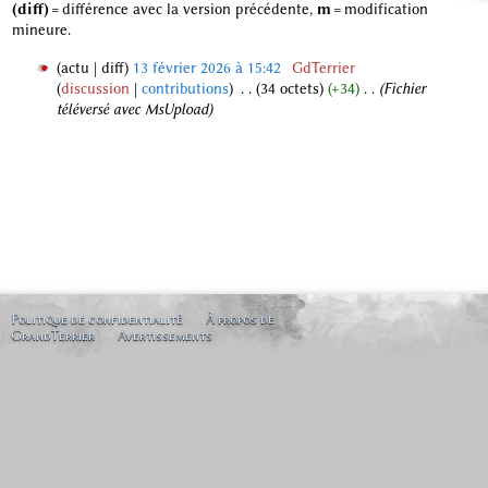
(diff)
= différence avec la version précédente,
m
= modification
mineure.
actu
diff
13 février 2026 à 15:42
‎
GdTerrier
discussion
contributions
‎
34 octets
+34
‎
Fichier
1
téléversé avec MsUpload
3
f
é
v
r
i
e
r
2
0
Politique de confidentialité
À propos de
GrandTerrier
Avertissements
2
6