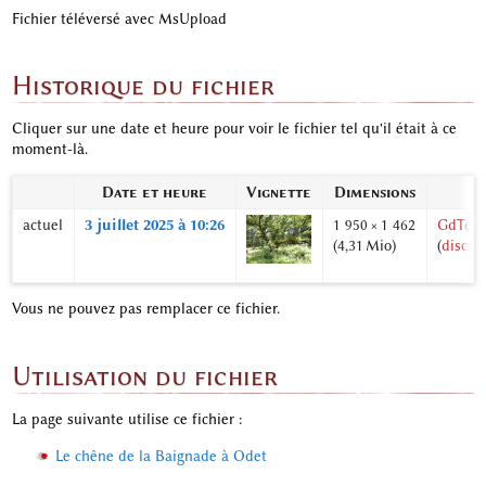
Fichier téléversé avec MsUpload
Historique du fichier
Cliquer sur une date et heure pour voir le fichier tel qu'il était à ce
moment-là.
Date et heure
Vignette
Dimensions
actuel
3 juillet 2025 à 10:26
1 950 × 1 462
GdTerr
(4,31 Mio)
(
discus
Vous ne pouvez pas remplacer ce fichier.
Utilisation du fichier
La page suivante utilise ce fichier :
Le chêne de la Baignade à Odet