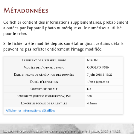
Métadonnées
Ce fichier contient des informations supplémentaires, probablement
ajoutées par l'appareil photo numérique ou le numériseur utilisé
pour le créer.
Si le fichier a été modifié depuis son état original, certains détails
peuvent ne pas refléter entièrement l'image modifiée.
Fabricant de l’appareil photo
NIKON
Modèle de l’appareil photo
COOLPIX P510
Date et heure de génération des données
7 juin 2018 à 15:22
Durée d’exposition
1/80 s (0,0125 s)
Ouverture focale
f/3
Sensibilité (vitesse d’obturation) ISO
100
Longueur focale de la lentille
4,3 mm
Afficher les informations détaillées
La dernière modification de cette page a été faite le 3 juillet 2025 à 10:26.