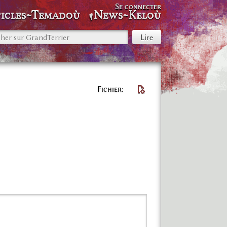
Se connecter
icles~Temadoù
News~Keloù
Fichier