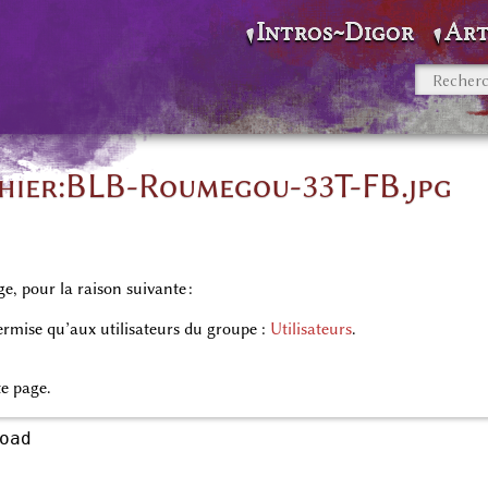
Intros~Digor
Art
chier:BLB-Roumegou-33T-FB.jpg
ge, pour la raison suivante :
permise qu’aux utilisateurs du groupe :
Utilisateurs
.
te page.