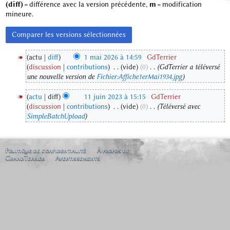
(diff)
= différence avec la version précédente,
m
= modification
mineure.
actu
diff
1 mai 2026 à 14:59
‎
GdTerrier
discussion
contributions
‎
vide
0
‎
GdTerrier a téléversé
1
une nouvelle version de
Fichier:Affiche1erMai1934.jpg
m
a
actu
diff
11 juin 2023 à 15:15
‎
GdTerrier
i
discussion
contributions
‎
vide
0
‎
Téléversé avec
1
2
SimpleBatchUpload
1
0
j
2
u
6
i
Politique de confidentialité
À propos de
GrandTerrier
Avertissements
n
2
0
2
3