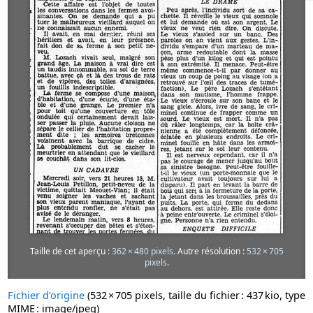
Taille de cet aperçu :
362 × 480 pixels
.
Autre résolution :
532 × 705
pixels
.
Fichier d’origine
‎
(532 × 705 pixels, taille du fichier : 437 kio, type
MIME :
image/jpeg
)