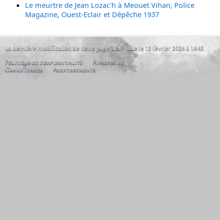
Le meurtre de Jean Lozac'h à Meouet Vihan, Police
Magazine, Ouest-Eclair et Dépêche 1937
La dernière modification de cette page a été faite le 12 février 2026 à 16:45.
Politique de confidentialité
À propos de
GrandTerrier
Avertissements