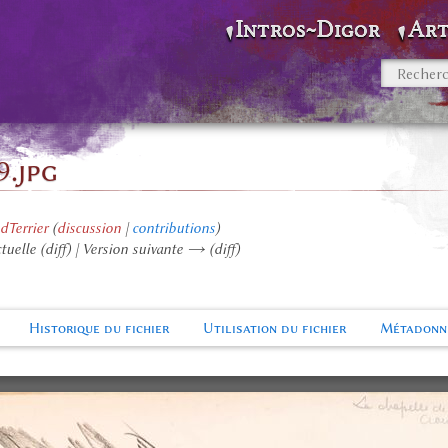
Intros~Digor
Art
.jpg
dTerrier
(
discussion
|
contributions
)
tuelle (diff) | Version suivante → (diff)
Historique du fichier
Utilisation du fichier
Métadonn