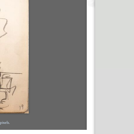
 pixels
.