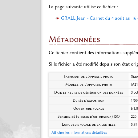
La page suivante utilise ce fichier :
GRALL Jean - Carnet du 4 août au 16 
Métadonnées
Ce fichier contient des informations supplém
Si le fichier a été modifié depuis son état or
Fabricant de l’appareil photo
Xia
Modèle de l’appareil photo
M21
Date et heure de génération des données
3 oc
Durée d’exposition
1/50
Ouverture focale
f/1,
Sensibilité (vitesse d’obturation) ISO
220
Longueur focale de la lentille
5,8
Afficher les informations détaillées