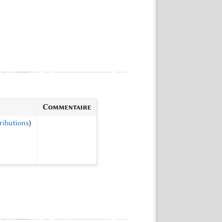
Commentaire
ributions
)