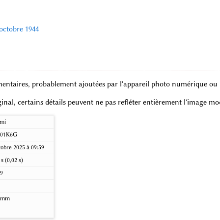
octobre 1944
entaires, probablement ajoutées par l'appareil photo numérique ou le
iginal, certains détails peuvent ne pas refléter entièrement l'image mod
omi
01K6G
tobre 2025 à 09:59
 s (0,02 s)
89
9 mm