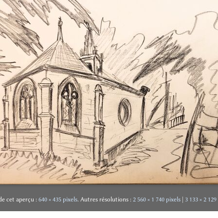
 de cet aperçu :
640 × 435 pixels
.
Autres résolutions :
2 560 × 1 740 pixels
|
3 133 × 2 129