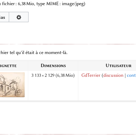
 du fichier : 6,38 Mio, type MIME :
image/jpeg
)
ias
hier tel qu'il était à ce moment-là.
ignette
Dimensions
Utilisateur
3 133 × 2 129
(6,38 Mio)
GdTerrier
(
discussion
|
cont