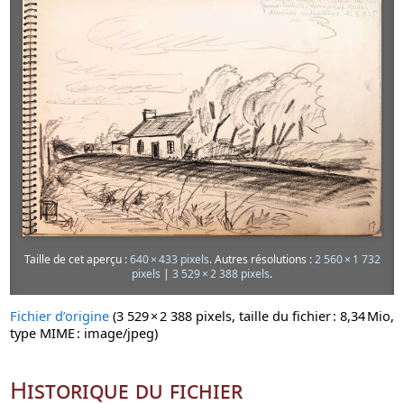
Taille de cet aperçu :
640 × 433 pixels
.
Autres résolutions :
2 560 × 1 732
pixels
|
3 529 × 2 388 pixels
.
Fichier d’origine
‎
(3 529 × 2 388 pixels, taille du fichier : 8,34 Mio,
type MIME :
image/jpeg
)
Historique du fichier