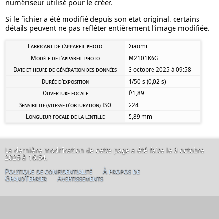
numériseur utilisé pour le créer.
Si le fichier a été modifié depuis son état original, certains
détails peuvent ne pas refléter entièrement l'image modifiée.
Fabricant de l’appareil photo
Xiaomi
Modèle de l’appareil photo
M2101K6G
Date et heure de génération des données
3 octobre 2025 à 09:58
Durée d’exposition
1/50 s (0,02 s)
Ouverture focale
f/1,89
Sensibilité (vitesse d’obturation) ISO
224
Longueur focale de la lentille
5,89 mm
La dernière modification de cette page a été faite le 3 octobre
2025 à 16:54.
Politique de confidentialité
À propos de
GrandTerrier
Avertissements