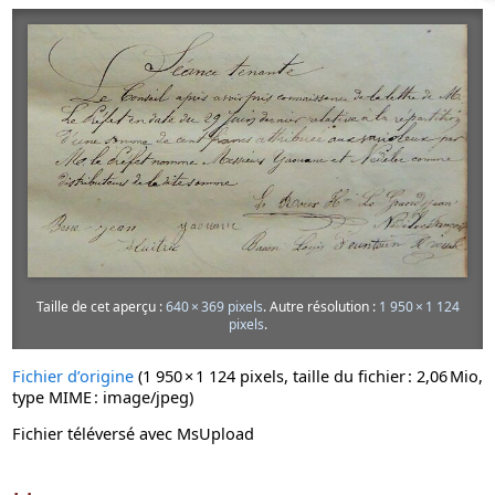
Taille de cet aperçu :
640 × 369 pixels
.
Autre résolution :
1 950 × 1 124
pixels
.
Fichier d’origine
‎
(1 950 × 1 124 pixels, taille du fichier : 2,06 Mio,
type MIME :
image/jpeg
)
Fichier téléversé avec MsUpload