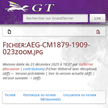
Fichier
:
AEG-CM1879-1909-
023zoom.jpg
Révision datée du 23 décembre 2025 à 10:37 par
GdTerrier
(
discussion
|
contributions
)
(Fichier téléversé avec MsUpload)
(diff) ← Version précédente | Voir la version actuelle (diff) |
Version suivante → (diff)
Fichier
Historique du fichier
Utilisation du fichier
Métadonnées