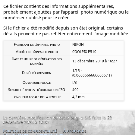
Ce fichier contient des informations supplémentaires,
probablement ajoutées par l'appareil photo numérique ou le
numériseur utilisé pour le créer.
Si le fichier a été modifié depuis son état original, certains
détails peuvent ne pas refléter entièrement l'image modifiée.
Fabricant de l’appareil photo
NIKON
Modèle de l’appareil photo
COOLPIX P510
Date et heure de génération des
13 décembre 2019 à 16:27
données
1/15 s
Durée d’exposition
(0,066666666666667 s)
Ouverture focale
f/3
Sensibilité (vitesse d’obturation) ISO
400
Longueur focale de la lentille
4,3 mm
La dernière modification de cette page a été faite le 23
décembre 2025 à 10:37.
Politique de confidentialité
À propos de