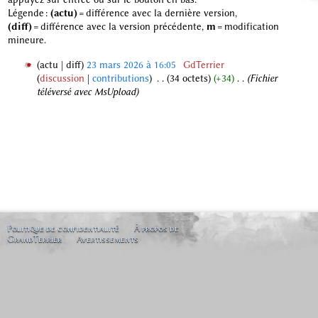
Légende :
(actu)
= différence avec la dernière version,
(diff)
= différence avec la version précédente,
m
= modification
mineure.
actu
diff
23 mars 2026 à 16:05
‎
GdTerrier
discussion
contributions
‎
34 octets
+34
‎
Fichier
2
téléversé avec MsUpload
3
m
a
r
s
2
0
2
6
Politique de confidentialité
À propos de
GrandTerrier
Avertissements