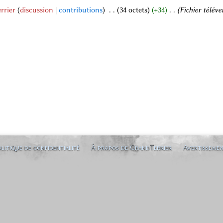
rrier
discussion
contributions
‎
34 octets
+34
‎
Fichier télév
litique de confidentialité
À propos de GrandTerrier
Avertisseme