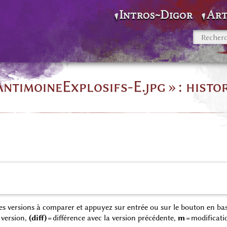
Intros~Digor
Art
AntimoineExplosifs-E.jpg » : histo
 des versions à comparer et appuyez sur entrée ou sur le bouton en bas
 version,
(diff)
= différence avec la version précédente,
m
= modificati