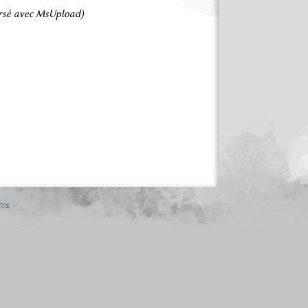
ersé avec MsUpload
nts