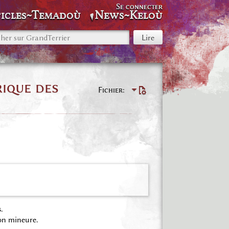
Se connecter
icles~Temadoù
News~Keloù
rique des
Fichier
.
on mineure.