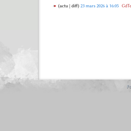
actu
diff
23 mars 2026 à 16:05
‎
GdTe
2
3
m
a
r
s
2
0
2
6
Po