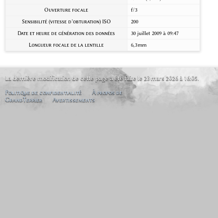
Ouverture focale
f/3
Sensibilité (vitesse d’obturation) ISO
200
Date et heure de génération des données
30 juillet 2009 à 09:47
Longueur focale de la lentille
6,3 mm
La dernière modification de cette page a été faite le 23 mars 2026 à 16:05.
Politique de confidentialité
À propos de
GrandTerrier
Avertissements