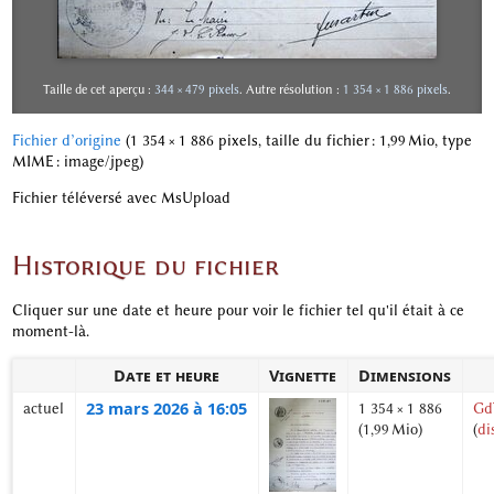
Taille de cet aperçu :
344 × 479 pixels
.
Autre résolution :
1 354 × 1 886 pixels
.
Fichier d’origine
‎
(1 354 × 1 886 pixels, taille du fichier : 1,99 Mio, type
MIME :
image/jpeg
)
Fichier téléversé avec MsUpload
Historique du fichier
Cliquer sur une date et heure pour voir le fichier tel qu'il était à ce
moment-là.
Date et heure
Vignette
Dimensions
23 mars 2026 à 16:05
actuel
1 354 × 1 886
Gd
(1,99 Mio)
(
di