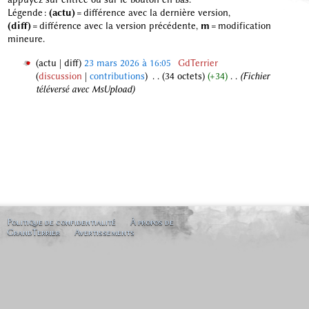
Légende :
(actu)
= différence avec la dernière version,
(diff)
= différence avec la version précédente,
m
= modification
mineure.
actu
diff
23 mars 2026 à 16:05
‎
GdTerrier
discussion
contributions
‎
34 octets
+34
‎
Fichier
2
téléversé avec MsUpload
3
m
a
r
s
2
0
2
6
Politique de confidentialité
À propos de
GrandTerrier
Avertissements