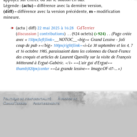
Légende :
(actu)
= différence avec la dernière version,
(diff)
= différence avec la version précédente,
m
= modification
mineure.
actu
diff
22 mai 2025 à 16:28
‎
GdTerrier
discussion
contributions
‎
924 octets
+924
‎
Page créée
2
avec «
150px|left|link=
__NOTOC__<big>« Grand Lessive - Joli
2
coup de pub »</big>
100px|right|link=
<i>Le 30 septembre et les 4, 7
m
et 16 octobre 1985, paraissaient dans les colonnes du Ouest-France
a
des croquis et articles de Laurent Quevilly sur la visite de François
i
Mitterand à Ergué-Gabéric. </i> ==L'air gai d'Ergué==
2
thumb|820px|center
==La grande lessive== Image:OF-07-... »
0
2
5
Politique de confidentialité
À propos de
GrandTerrier
Avertissements