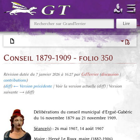
Conseil 1879-1909 - folio 350
Révision datée du 7 janvier 2026 à 16:27 par
GdTerrier
(
discussion
|
contributions
)
(
diff
)
← Version précédente
| Voir la version actuelle (diff) | Version
suivante → (diff)
Délibérations du conseil municipal d'Ergué-Gabéric
du 16 novembre 1879 au 21 novembre 1909.
Séance(s)
: 26 mai 1907, 14 août 1907
Maire
: Hervé Le Roux, maire (1882-1906)