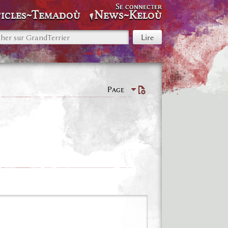
Se connecter
icles~Temadoù
News~Keloù
Page