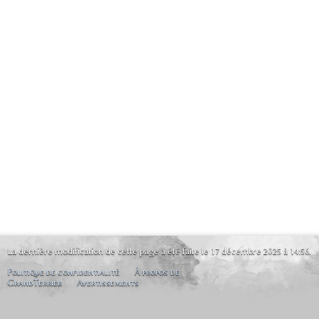
La dernière modification de cette page a été faite le 17 décembre 2025 à 14:56.
Politique de confidentialité
À propos de
GrandTerrier
Avertissements