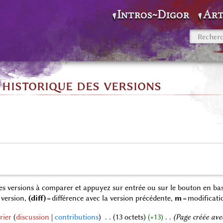
Intros~Digor
Art
: historique des versions
 des versions à comparer et appuyez sur entrée ou sur le bouton en bas
 version,
(diff)
= différence avec la version précédente,
m
= modificati
rier
discussion
contributions
‎
13 octets
+13
‎
Page créée av