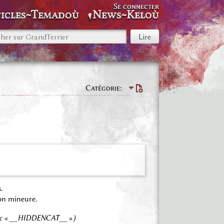
Se connecter
icles~Temadoù
News~Keloù
Catégorie
.
on mineure.
ec « __HIDDENCAT__ »