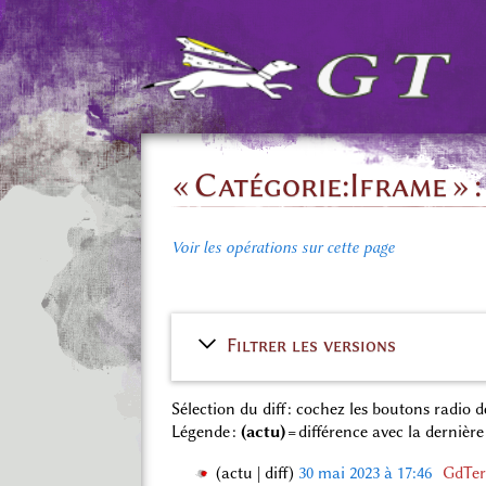
« Catégorie:Iframe » 
Voir les opérations sur cette page
Filtrer les versions
Sélection du diff : cochez les boutons radio
Légende :
(actu)
= différence avec la dernière
actu
diff
30 mai 2023 à 17:46
‎
GdTer