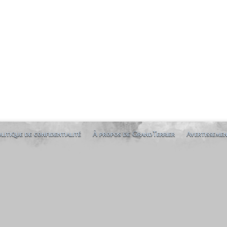
litique de confidentialité
À propos de GrandTerrier
Avertisseme