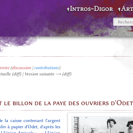
Intros~Digor
Art
rrier
(
discussion
|
contributions
)
ctuelle (diff) | Version suivante → (diff)
 le billon de la paye des ouvriers d'Ode
e la caisse contenant l'argent
in à papier d'Odet, d'après les
 L'Union Agricole », « L'Union