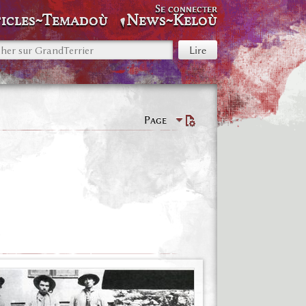
Se connecter
icles~Temadoù
News~Keloù
Page
t