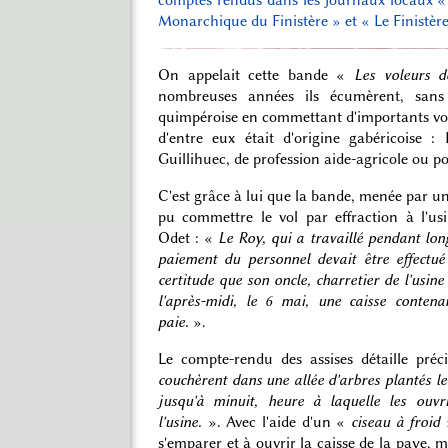
Monarchique du Finistère » et « Le Finistère
On appelait cette bande «
Les voleurs 
nombreuses années ils écumèrent, sans 
quimpéroise en commettant d'importants vol
d'entre eux était d'origine gabéricoise 
Guillihuec, de profession aide-agricole ou po
C'est grâce à lui que la bande, menée par un
pu commettre le vol par effraction à l'us
Odet : «
Le Roy, qui a travaillé pendant lon
paiement du personnel devait être effectué
certitude que son oncle, charretier de l'usin
l'après-midi, le 6 mai, une caisse contena
paie.
».
Le compte-rendu des assises détaille pré
couchèrent dans une allée d'arbres plantés le
jusqu'à minuit, heure à laquelle les ouvr
l'usine.
». Avec l'aide d'un «
ciseau à froid
»
s'emparer et à ouvrir la caisse de la paye, m