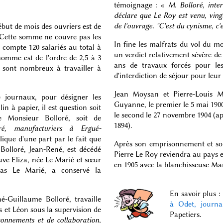
témoignage : «
M. Bolloré, inte
déclare que Le Roy est venu, ving
de l'ouvrage. "C'est du cynisme, c'e
but de mois des ouvriers est de
ette somme ne couvre pas les
In fine les malfrats du vol du m
 compte 120 salariés au total à
un verdict relativement sévère de 
homme est de l'ordre de 2,5 à 3
ans de travaux forcés pour le
 sont nombreux à travailler à
d'interdiction de séjour pour leur
Jean Moysan et Pierre-Louis M
e journaux, pour désigner les
Guyanne, le premier le 5 mai 1900
in à papier, il est question soit
le second le 27 novembre 1904 (ap
Monsieur Bolloré, soit de
1894).
ré, manufacturiers à Ergué-
lique d'une part par le fait que
Après son emprisonnement et son
 Bolloré, Jean-René, est décédé
Pierre Le Roy reviendra au pays e
uve Eliza, née Le Marié et sœur
en 1905 avec la blanchisseuse Ma
las Le Marié, a conservé la
En savoir plus :
né-Guillaume Bolloré, travaille
à Odet, journa
s et Léon sous la supervision de
Papetiers.
onnements et de collaboration,