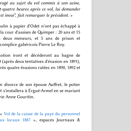
rrogé au sujet du vol commis à son usine,
t-quatre heures après ce vol, lui demander
st inouï", fait remarquer le président.
»
oulin à papier d'Odet n'ont pas échappé à
la cour d'assises de Quimper : 20 ans et 15
s deux meneurs, et 5 ans de prison et
 complice gabéricois Pierre Le Roy.
otion iront et décéderont au bagne de
 (après deux tentatives d'évasion en 1891),
rès quatre évasions ratées en 1890, 1892 et
 divorce de son épouse Auffret, le potier
t s'installera à Ergué-Armel en se mariant
rie Anne Gouritin.
 «
Vol de la caisse de la paye du personnel
ux locaux 1887
», espaces Journaux &