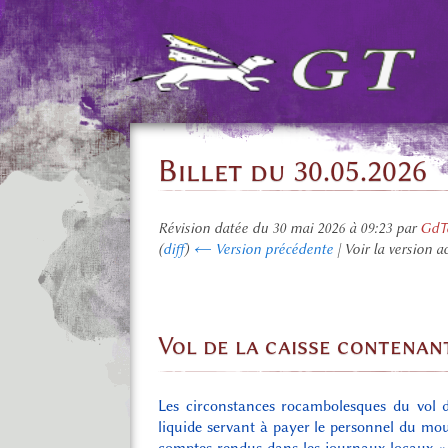
Billet du 30.05.2026
Révision datée du 30 mai 2026 à 09:23 par
GdTe
(
diff
)
← Version précédente
| Voir la version a
Vol de la caisse contenant
Les circonstances rocambolesques du vol d
liquide servant à payer le personnel du moul
comptes rendus dans les journaux locaux «