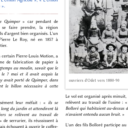
 ».
de Quimper
» car pendant de
se faire prendre, la région
s d'argent bien organisés. L'un
: Pierre Le Roy, né en 1857 à
tier.
 certain Pierre-Louis Motion, a
ine de fabrication de papier à
gtemps au moulin, savait que le
 le 7 mai et il avait acquis la
e y avait porté de Quimper, dans
ouvriers d'Odet vers 1880-90
nt le billon nécessaire à cette
Le vol est organisé après minuit, 
relèvent au travail de l'usine : 
cisément leur méfait : «
ils se
Bolloré qui habitaient au-dessus d
 long du jardin et attendirent là
n'avaient entendu aucun bruit.
»
iers se relèvent au travail de
 de serrurier, ils réussissent à
L'un des fils Bolloré participe au
ais échouent à ouvrir le coffre-