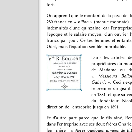
fort.
On apprend que le montant de la paye de dé
280 francs en «
billon
» (menue monnaie). C
indemnités d'une quinzaine, car l'entreprise
l'époque et le salaire moyen, d'un ouvrier 
francs par jour. Certes femmes et enfants
Odet, mais l'équation semble improbable.
Dans les articles d
propriétaires du moul
de Madame ou de 
«
Messieurs Bollo
Gabéric
». Ceci s'exp
le premier dirigeant
en 1881, et que sa ve
du fondateur Nico
direction de l'entreprise jusqu'en 1891.
Et d'autre part parce que le fils aîné, Re
dans l'entreprise avec ses deux frères Charle
leur mère : «
Après quelques années de tât