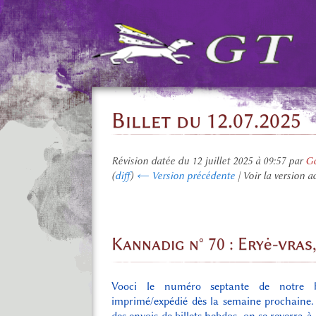
Billet du 12.07.2025
Révision datée du 12 juillet 2025 à 09:57 par
Gd
(
diff
)
← Version précédente
| Voir la version a
Kannadig n° 70 : Eryė-vras
Vooci le numéro septante de notre bul
imprimé/expédié dès la semaine prochaine.
des envois de billets hebdos, on se reverra à