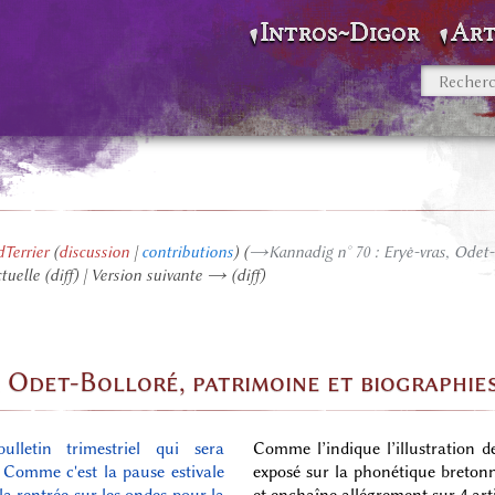
Intros~Digor
Art
Terrier
(
discussion
|
contributions
)
(
→‎Kannadig n° 70 : Eryė-vras, Odet-
ctuelle (diff) | Version suivante → (diff)
, Odet-Bolloré, patrimoine et biographie
letin trimestriel qui sera
Comme l’indique l’illustration 
 Comme c'est la pause estivale
exposé sur la phonétique breton
 la rentrée sur les ondes pour la
et enchaîne allégrement sur 4 arti