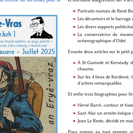
Portraits nantais de René Bol
Les décantoirs et le barrage
Les divers supports publicita
La conservatrice du muse
océanographique d’Odet.
Ensuite deux articles sur le petit 
À St-Guénolé et Kervéady d
chaume.
Sur les 4 lieux de Kerdévot,
d’arbres remarquables.
Et enfin trois biographies pour fin
Hervé Barré, conteur et tiss
Sant Alar un ermite-évêque d
Jean Le Reste, décédé en mai
Pour revenir au tout premier ar