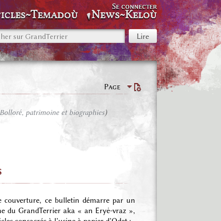
Se connecter
icles~Temadoù
News~Keloù
Page
Bolloré, patrimoine et biographies
)
s
de couverture, ce bulletin démarre par un
ne du GrandTerrier aka « an Eryė-vraz »,
cles consacrés à l’usine à papier d’Odet :