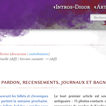
Intros~Digor
Art
errier
(
discussion
|
contributions
)
ctuelle (diff) | Version suivante → (diff)
e pardon, recensements, journaux et bag
ouvrant les billets et chroniques
Le tout premier article est un
s partent la semaine prochaine.
antiquaire : 15 photos-contacts
e billets hebdos : rendez-vous
processions du pardon de Kerdévo