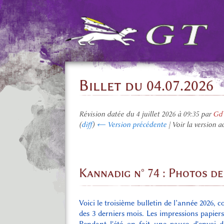
Billet du 04.07.2026
Révision datée du 4 juillet 2026 à 09:35 par
GdT
(
diff
)
← Version précédente
| Voir la version a
Kannadig n° 74 : Photos d
Voici le troisième bulletin de l’année 2026, c
des 3 derniers mois. Les impressions papier
Pendant l'été on fait une pause d'envoi d