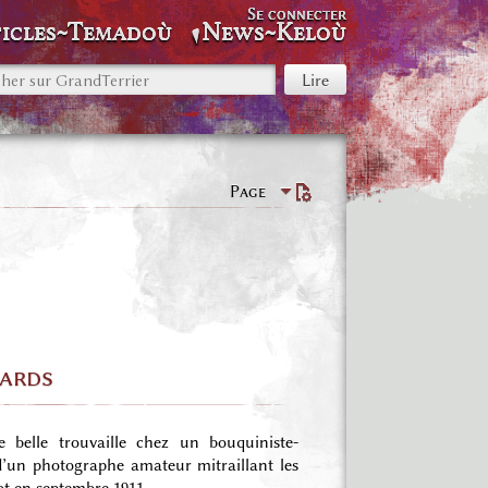
Se connecter
icles~Temadoù
News~Keloù
Page
nards
e belle trouvaille chez un bouquiniste-
 d’un photographe amateur mitraillant les
t en septembre 1911.