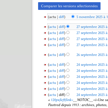
actu
diff
5 novembre 2025 à 1
A
5
u
actu
diff
27 septembre 2025 à
n
A
c
actu
diff
27 septembre 2025 à
2
o
u
u
A
7
actu
diff
27 septembre 2025 à
v
c
n
u
A
s
e
actu
diff
27 septembre 2025 à
u
r
c
u
e
A
m
n
é
u
c
p
u
actu
diff
26 septembre 2025 à
b
r
s
n
u
A
c
t
r
2
é
u
r
n
u
actu
diff
24 septembre 2025 à
u
e
e
6
s
m
é
r
A
c
n
m
actu
diff
24 septembre 2025 à
2
2
s
u
é
s
é
u
u
r
A
b
0
4
actu
diff
24 septembre 2025 à
m
e
d
u
s
c
n
é
u
r
A
2
s
é
e
p
actu
diff
24 septembre 2025 à
m
u
u
r
s
c
e
u
5
e
d
s
A
t
é
actu
diff
24 septembre 2025 à
m
n
é
u
u
c
2
e
p
m
u
e
d
A
é
r
actu
diff
24 septembre 2025 à
s
m
n
u
0
s
o
c
t
e
m
u
d
é
«
120px|left|link=
__NOTOC__<i>Une sacré
u
é
r
n
2
m
d
u
e
s
c
b
e
s
Paotred depuis 1913 : archives, photos
m
d
é
r
o
i
n