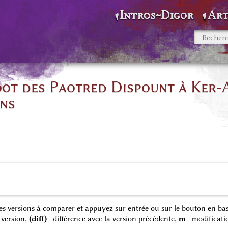
Intros~Digor
Art
foot des Paotred Dispount à Ker-A
ons
 des versions à comparer et appuyez sur entrée ou sur le bouton en bas
 version,
(diff)
= différence avec la version précédente,
m
= modificati