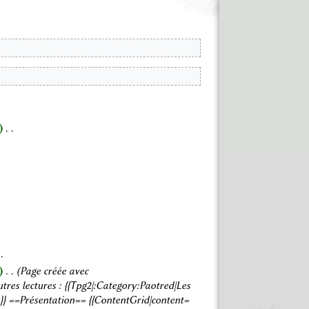
‎
‎
Page créée avec
tres lectures : {{Tpg2|:Category:Paotred|Les
s}} ==Présentation== {{ContentGrid|content=