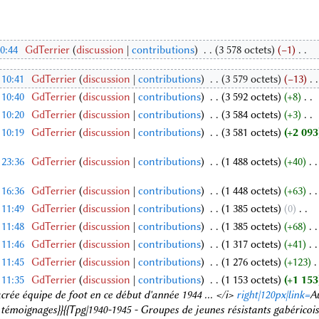
0:44
‎
GdTerrier
discussion
contributions
‎
3 578 octets
−1
‎
 10:41
‎
GdTerrier
discussion
contributions
‎
3 579 octets
−13
‎
 10:40
‎
GdTerrier
discussion
contributions
‎
3 592 octets
+8
‎
 10:20
‎
GdTerrier
discussion
contributions
‎
3 584 octets
+3
‎
 10:19
‎
GdTerrier
discussion
contributions
‎
3 581 octets
+2 093
 23:36
‎
GdTerrier
discussion
contributions
‎
1 488 octets
+40
‎
 16:36
‎
GdTerrier
discussion
contributions
‎
1 448 octets
+63
‎
 11:49
‎
GdTerrier
discussion
contributions
‎
1 385 octets
0
‎
 11:48
‎
GdTerrier
discussion
contributions
‎
1 385 octets
+68
‎
 11:46
‎
GdTerrier
discussion
contributions
‎
1 317 octets
+41
‎
 11:45
‎
GdTerrier
discussion
contributions
‎
1 276 octets
+123
‎
 11:35
‎
GdTerrier
discussion
contributions
‎
1 153 octets
+1 153
e équipe de foot en ce début d'année 1944 ... </i>
right|120px|link=
Au
, témoignages}}{{Tpg|1940-1945 - Groupes de jeunes résistants gabéricoi