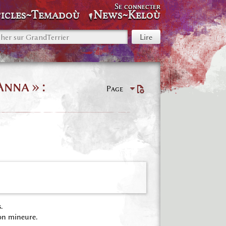
Se connecter
icles~Temadoù
News~Keloù
nna » :
Page
.
on mineure.